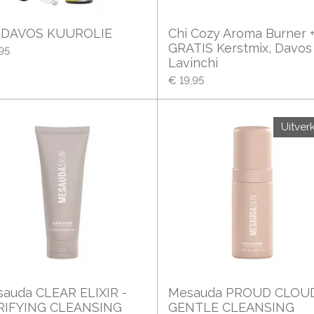
i DAVOS KUUROLIE
Chi Cozy Aroma Burner 
GRATIS Kerstmix, Davos
95
Lavinchi
€ 19,95
Uitver
auda CLEAR ELIXIR -
Mesauda PROUD CLOUD
RIFYING CLEANSING
GENTLE CLEANSING