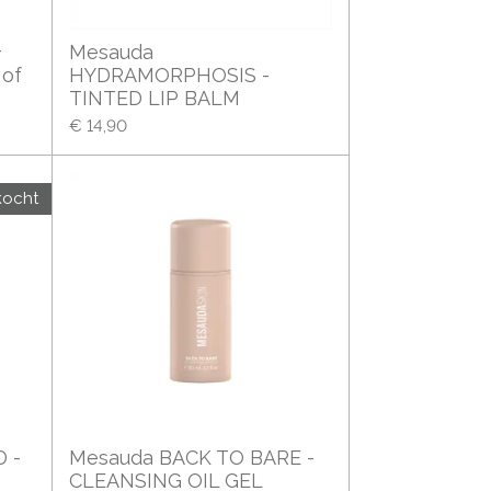
+
Mesauda
 of
HYDRAMORPHOSIS -
TINTED LIP BALM
€ 14,90
kocht
 -
Mesauda BACK TO BARE -
CLEANSING OIL GEL