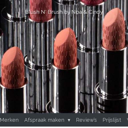
Blush N' Brush by Noa & Cindy
 Merken
Afspraak maken
Review’s
Prijslijst