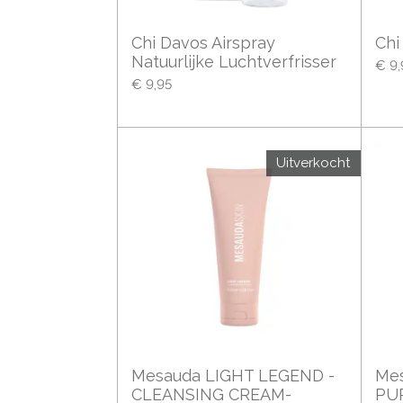
Chi Davos Airspray
Ch
Natuurlijke Luchtverfrisser
€ 9,
€ 9,95
Uitverkocht
Mesauda LIGHT LEGEND -
Mes
CLEANSING CREAM-
PU