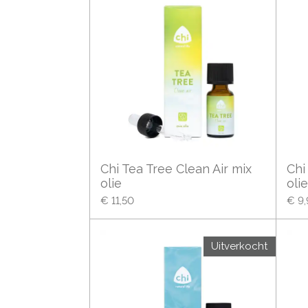
Chi Tea Tree Clean Air mix
Chi
olie
oli
€ 11,50
€ 9,
Uitverkocht