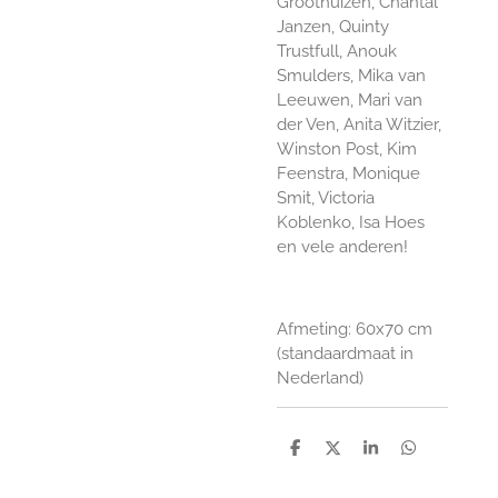
Groothuizen, Chantal
Janzen, Quinty
Trustfull, Anouk
Smulders, Mika van
Leeuwen, Mari van
der Ven, Anita Witzier,
Winston Post, Kim
Feenstra, Monique
Smit, Victoria
Koblenko, Isa Hoes
en vele anderen!
Afmeting: 60x70 cm
(standaardmaat in
Nederland)
D
D
S
D
e
e
h
e
l
e
a
l