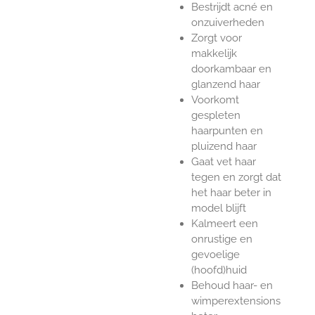
Bestrijdt acné en
onzuiverheden
Zorgt voor
makkelijk
doorkambaar en
glanzend haar
Voorkomt
gespleten
haarpunten en
pluizend haar
Gaat vet haar
tegen en zorgt dat
het haar beter in
model blijft
Kalmeert een
onrustige en
gevoelige
(hoofd)huid
Behoud haar- en
wimperextensions