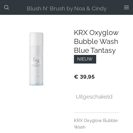
Ga
Blush N' Brush by Noa & Cindy
direct
naar
de
KRX Oxyglow
hoofdinhoud
Bubble Wash
Blue Tantasy
NIEUW
€ 39,95
Uitgeschakeld
KRX Oxyglow Bubble
Wash