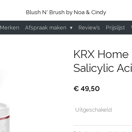
Blush N' Brush by Noa & Cindy
 Merken
Afspraak maken
Review’s
Prijslijst
KRX Home 
Salicylic Ac
€ 49,50
Uitgeschakeld