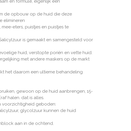
aam en formule, eigenlijk een
s om de opbouw op de huid die deze
e elimineren
mee-eters, puistjes en puistjes te
alicylzuur is gemaakt en samengesteld voor
voelige huid, verstopte poriën en vette huid.
ergelijking met andere maskers op de markt
kt het daarom een ​​ultieme behandeling
ebruiken, gewoon op de huid aanbrengen, 15-
af halen. dat is alles.
 voorzichtigheid geboden:
salicylzuur, glycolzuur kunnen de huid
unblock aan in de ochtend.