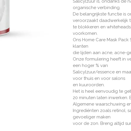
Salicylzuur is, ondanks de n
organische verbinding.
De belangrijkste functie i
veroorzaakt daadwerkelijk t
te blokkeren en whiteheads, 
voorkomen.
Ons Home Care Mask Pack S
klanten
die lijden aan acne, acne-ge
Onze formulering heeft in v
een hoger % van
Salicylzuur/essence en maa
voor thuis en voor salons
en kuuroorden.
Het is heel eenvoudig te g
20 minuten laten inwerken. Er
Algemene waarschuwing en
Ingrediënten zoals retinol, 
gevoeliger maken
voor de zon. Breng altijd s