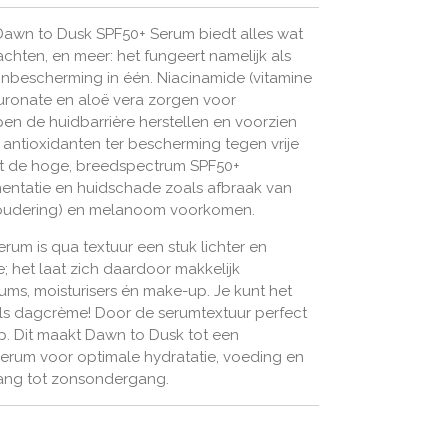
e Dawn to Dusk SPF50+ Serum biedt alles wat
hten, en meer: het fungeert namelijk als
nbescherming in één. Niacinamide (vitamine
luronate en aloë vera zorgen voor
en de huidbarrière herstellen en voorzien
antioxidanten ter bescherming tegen vrije
elpt de hoge, breedspectrum SPF50+
ntatie en huidschade zoals afbraak van
eroudering) en melanoom voorkomen.
um is qua textuur een stuk lichter en
; het laat zich daardoor makkelijk
s, moisturisers én make-up. Je kunt het
s dagcrème! Door de serumtextuur perfect
p. Dit maakt Dawn to Dusk tot een
 serum voor optimale hydratatie, voeding en
ang tot zonsondergang.