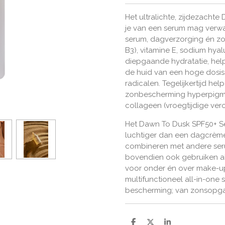
Het ultralichte, zijdezacht
je van een serum mag verwac
serum, dagverzorging én zo
B3), vitamine E, sodium hya
diepgaande hydratatie, help
de huid van een hoge dosis 
radicalen. Tegelijkertijd h
zonbescherming hyperpigme
collageen (vroegtijdige v
Het Dawn To Dusk SPF50+ Ser
luchtiger dan een dagcrème
combineren met andere serum
bovendien ook gebruiken al
voor onder én over make-u
multifunctioneel all-in-one
bescherming; van zonsopg
D
D
S