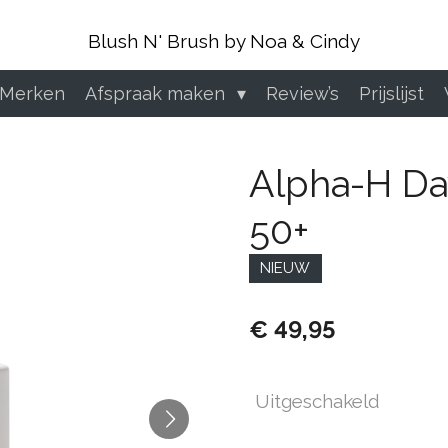
Blush N' Brush by Noa & Cindy
 Merken
Afspraak maken
Review’s
Prijslijst
Alpha-H Da
50+
NIEUW
€ 49,95
Uitgeschakeld