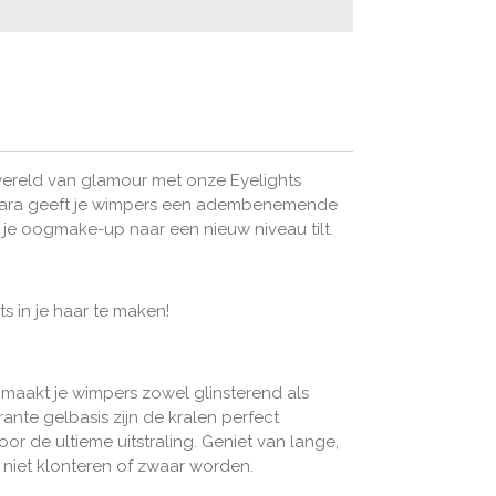
d
wereld van glamour met onze Eyelights
cara geeft je wimpers een adembenemende
e je oogmake-up naar een nieuw niveau tilt.
ts in je haar te maken!
:
a maakt je wimpers zowel glinsterend als
rante gelbasis zijn de kralen perfect
r de ultieme uitstraling. Geniet van lange,
e niet klonteren of zwaar worden.