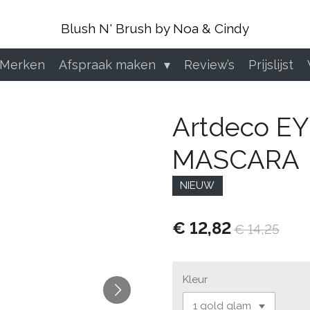
Blush N' Brush by Noa & Cindy
 Merken
Afspraak maken
Review’s
Prijslijst
Artdeco E
MASCARA
NIEUW
€ 12,82
€ 14,25
Kleur