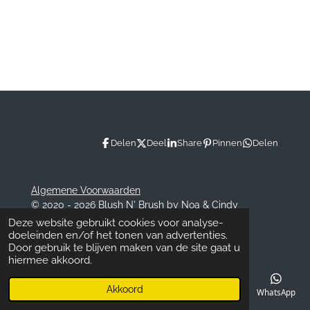
Delen
Deel
Share
Pinnen
Delen
Algemene Voorwaarden
© 2020 - 2026 Blush N' Brush by Noa & Cindy
Powered by
JouwWeb
Deze website gebruikt cookies voor analyse-
doeleinden en/of het tonen van advertenties.
Door gebruik te blijven maken van de site gaat u
hiermee akkoord.
Akkoord
E-mailadres
Telefoonnummer
Kaart
Facebook
WhatsApp