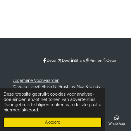
n
e
n
Delen
Deel
Share
Pinnen
Delen
Algemene Voorwaarden
© 2020 - 2026 Blush N' Brush by Noa & Cindy
Powered by
JouwWeb
Deze website gebruikt cookies voor analyse-
doeleinden en/of het tonen van advertenties.
Door gebruik te blijven maken van de site gaat u
hiermee akkoord.
Akkoord
E-mailadres
Telefoonnummer
Kaart
Facebook
WhatsApp