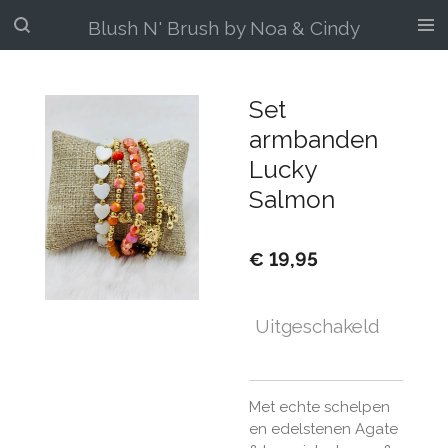
Ga
Blush N' Brush by Noa & Cindy
direct
naar
de
Set
hoofdinhoud
armbanden
Lucky
Salmon
€ 19,95
Uitgeschakeld
Met echte schelpen
en edelstenen Agate