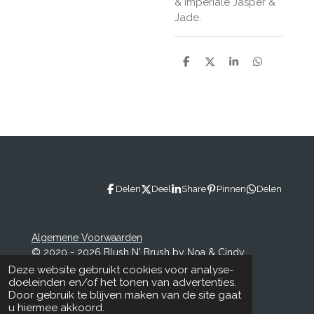
& Imperiale Jasper &
Jade.
D
D
S
D
e
e
h
e
l
e
a
l
e
l
r
e
n
e
n
Delen
Deel
Share
Pinnen
Delen
Algemene Voorwaarden
© 2020 - 2026 Blush N' Brush by Noa & Cindy
Powered by
JouwWeb
Deze website gebruikt cookies voor analyse-
doeleinden en/of het tonen van advertenties.
Door gebruik te blijven maken van de site gaat
u hiermee akkoord.