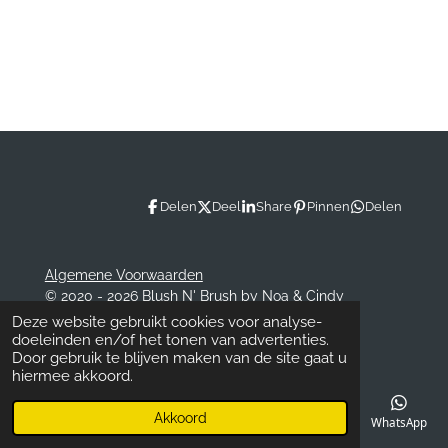
n
e
n
Delen
Deel
Share
Pinnen
Delen
Algemene Voorwaarden
© 2020 - 2026 Blush N' Brush by Noa & Cindy
Powered by
JouwWeb
Deze website gebruikt cookies voor analyse-
doeleinden en/of het tonen van advertenties.
Door gebruik te blijven maken van de site gaat u
hiermee akkoord.
Akkoord
E-mailadres
Telefoonnummer
Kaart
Facebook
WhatsApp