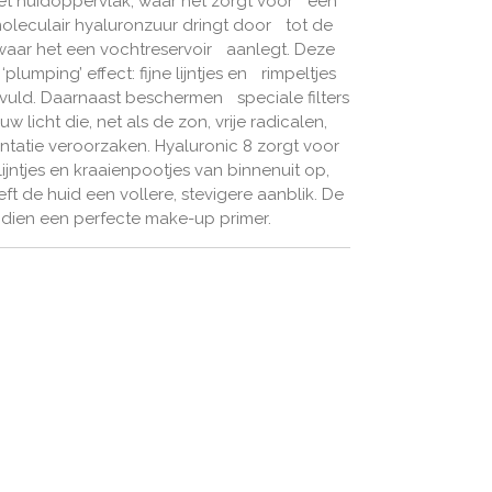
het huidoppervlak, waar het zorgt voor een
moleculair hyaluronzuur dringt door tot de
waar het een vochtreservoir aanlegt. Deze
lumping’ effect: fijne lijntjes en rimpeltjes
uld. Daarnaast beschermen speciale filters
w licht die, net als de zon, vrije radicalen,
tatie veroorzaken. Hyaluronic 8 zorgt voor
e lijntjes en kraaienpootjes van binnenuit op,
eeft de huid een vollere, stevigere aanblik. De
ndien een perfecte make-up primer.