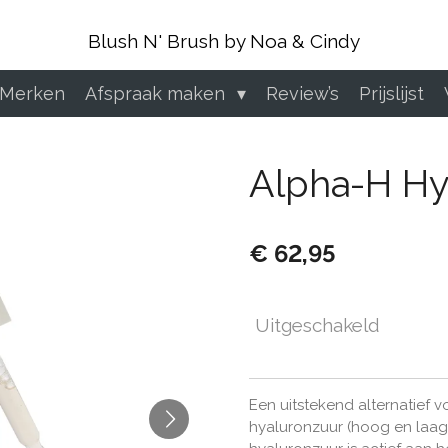
Blush N' Brush by Noa & Cindy
 Merken
Afspraak maken
Review’s
Prijslijst
Alpha-H Hy
€ 62,95
Uitgeschakeld
Een uitstekend alternatief v
hyaluronzuur (hoog en laag