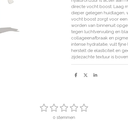
hyaluronzuur is actief aan 
directe vocht boost. Laag 
dieper gelegen huidlagen, 
vocht boost zorgt voor een ‘p
worden van binnenuit opgev
tegen luchtvervuiling en blau
collageenafbraak en pigmen
intense hydratatie, vult fijn
herstelt de elasticiteit en g
zijdezachte textuur is bove
D
D
S
e
e
h
l
e
a
e
l
r
n
e
1
2
3
4
5
S
t
s
s
s
s
s
e
0 stemmen
m
t
t
t
t
t
m