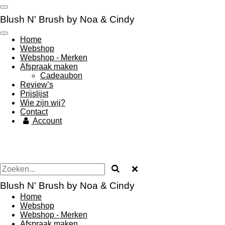
Ga
direct
Blush N' Brush by Noa & Cindy
naar
de
Home
hoofdinhoud
Webshop
Webshop - Merken
Afspraak maken
Cadeaubon
Review’s
Prijslijst
Wie zijn wij?
Contact
Account
Blush N' Brush by Noa & Cindy
Home
Webshop
Webshop - Merken
Afspraak maken