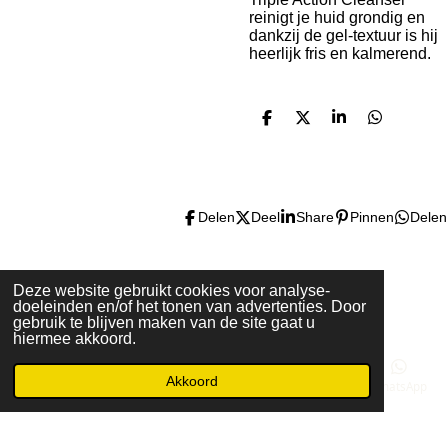
reinigt je huid grondig en
dankzij de gel-textuur is hij
heerlijk fris en kalmerend.
D
D
S
D
e
e
h
e
l
e
a
l
e
l
r
e
n
e
n
Delen
Deel
Share
Pinnen
Delen
Deze website gebruikt cookies voor analyse-
Algemene Voorwaarden
doeleinden en/of het tonen van advertenties. Door
© 2020 - 2026 Blush N' Brush by Noa & Cindy
gebruik te blijven maken van de site gaat u
Powered by
JouwWeb
hiermee akkoord.
Akkoord
E-mailadres
Telefoonnummer
Kaart
Facebook
WhatsApp