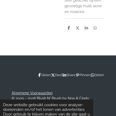
zeer geschikt bij een
gevoelige huid, acne
en rosacea.
D
D
S
D
e
e
h
e
l
e
a
l
e
l
r
e
n
e
n
Delen
Deel
Share
Pinnen
Delen
Algemene Voorwaarden
© 2020 - 2026 Blush N' Brush by Noa & Cindy
Powered by
JouwWeb
Deze website gebruikt cookies voor analyse-
doeleinden en/of het tonen van advertenties.
Door gebruik te blijven maken van de site gaat u